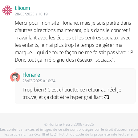
tilioum
28/03/2025 à 10:19
Merci pour mon site Floriane, mais je suis partie dans
d'autres directions maintenant, plus dans le concret !
Travaillant avec les écoles et les centres sociaux, avec
les enfants, je n'ai plus trop le temps de gérer ma
marque... qui de toute façon ne me faisait pas vivre :-P
Donc tout ça m'éloigne des réseaux "sociaux".
Floriane
28/03/2025 à 10:24
Trop bien ! C'est chouette ce retour au réel je
trouve, et ça doit être hyper gratifiant 🥰
© Floriane Hetru 2008 - 2026
Les contenus, textes et images de ce site sont protégés par le droit d’auteur selon
les articles L. 122-5-3, III et L. 211-3, 8° du Code de la propriété intellectuelle.