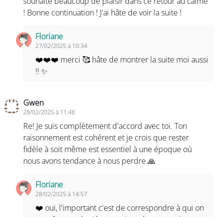
souhaite beaucoup de plaisir dans ce retour au calme
! Bonne continuation ! J'ai hâte de voir la suite !
Floriane
27/02/2025 à 10:34
❤️❤️❤️ merci 🥰 hâte de montrer la suite moi aussi
!! ✨
Gwen
28/02/2025 à 11:46
Re! Je suis complètement d'accord avec toi. Ton
raisonnement est cohérent et je crois que rester
fidèle à soit même est essentiel à une époque où
nous avons tendance à nous perdre 🙏
Floriane
28/02/2025 à 14:57
❤️ oui, l'important c'est de correspondre à qui on