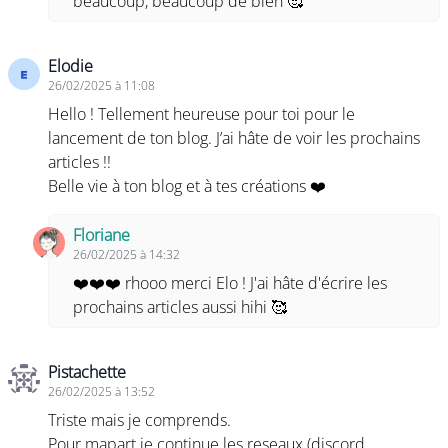
beaucoup, beaucoup de bien 🥰
Elodie
26/02/2025 à 11:08
Hello ! Tellement heureuse pour toi pour le
lancement de ton blog. J’ai hâte de voir les prochains
articles !!
Belle vie à ton blog et à tes créations ❤️
Floriane
26/02/2025 à 14:32
❤️❤️❤️ rhooo merci Elo ! J'ai hâte d'écrire les
prochains articles aussi hihi 🥰
Pistachette
26/02/2025 à 13:52
Triste mais je comprends.
Pour mapart je continue les reseaux (discord