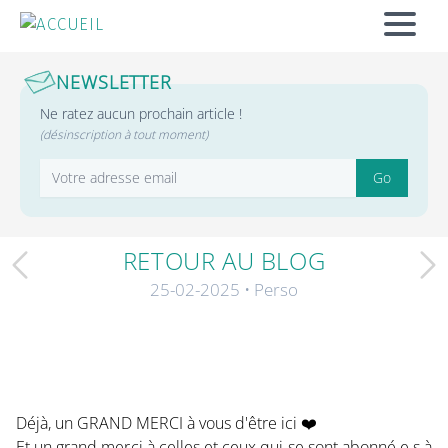
ACCUEIL
MENU
NEWSLETTER
Ne ratez aucun prochain article !
(désinscription à tout moment)
Adresse email
Go
RETOUR AU BLOG
Article précédent
25-02-2025
• Perso
Déjà, un GRAND MERCI à vous d'être ici ❤️
Et un grand merci à celles et ceux qui se sont abonné.e.s à